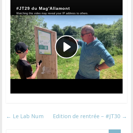
←
Le Lab Num
Edition de rentrée – #JT30
→