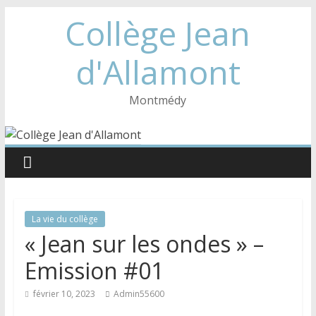
Collège Jean
d'Allamont
Montmédy
La vie du collège
« Jean sur les ondes » –
Emission #01
février 10, 2023
Admin55600