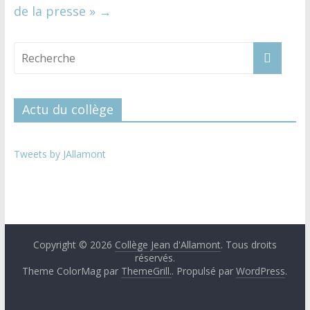
de la presse »
→
Actu du collège
Tweets by JAllamont
Copyright © 2026
Collège Jean d'Allamont
. Tous droits
réservés.
Theme ColorMag par
ThemeGrill.
. Propulsé par
WordPress
.