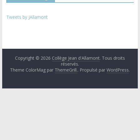
Tweets by JAllamont
Copyright © 2026
Collège Jean d'Allamont
. Tous droits
réservés.
Theme ColorMag par
ThemeGrill.
. Propulsé par
WordPress
.