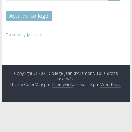
Actu du collège
Tweets by JAllamont
Copyright © 2026
Collège Jean d'Allamont
. Tous droits
réservés.
Theme ColorMag par
ThemeGrill.
. Propulsé par
WordPress
.