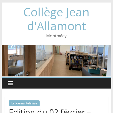
Collège Jean
d'Allamont
Montmédy
Le Journal télévisé
Edition du 02 février –