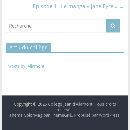
Episode 1 : Le manga « Jane Eyre »
→
Actu du collège
Tweets by JAllamont
Copyright © 2026
Collège Jean d'Allamont
. Tous droits
réservés.
Theme ColorMag par
ThemeGrill.
. Propulsé par
WordPress
.