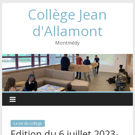
Collège Jean
d'Allamont
Montmédy
La vie du collège
Edition du 6 juillet 2023-