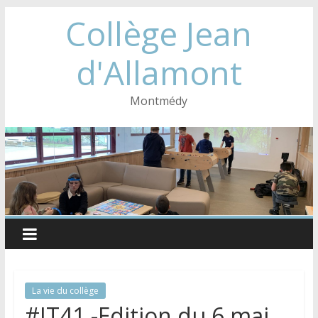
Collège Jean
d'Allamont
Montmédy
La vie du collège
#JT41 -Edition du 6 mai