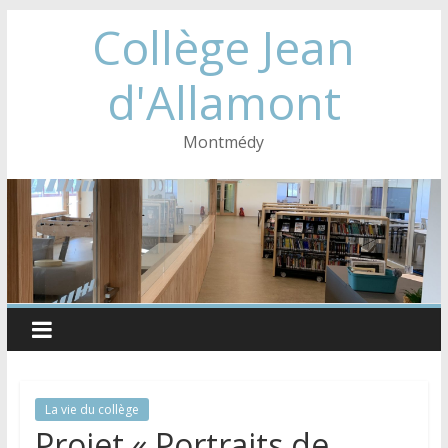
Collège Jean
d'Allamont
Montmédy
La vie du collège
Projet « Portraits de