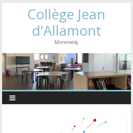
Collège Jean
d'Allamont
Montmédy