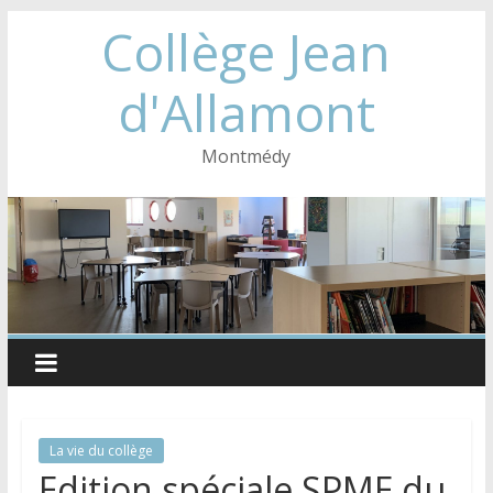
Collège Jean
d'Allamont
Montmédy
La vie du collège
Edition spéciale SPME du