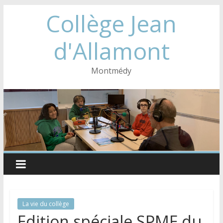
Collège Jean
d'Allamont
Montmédy
La vie du collège
Edition spéciale SPME du