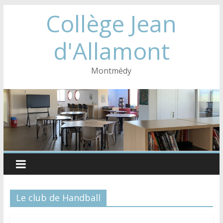
Collège Jean
d'Allamont
Montmédy
Le club de Handball