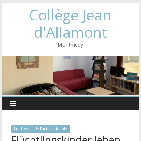
Collège Jean
d'Allamont
Montmédy
Les brèves de l'actu nationale
Flüchtlingskinder leben