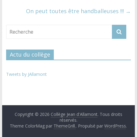
On peut toutes être handballeuses !!!
→
Actu du collège
Tweets by JAllamont
Copyright © 2026
Collège Jean d'Allamont
. Tous droits
réservés.
Theme ColorMag par
ThemeGrill.
. Propulsé par
WordPress
.