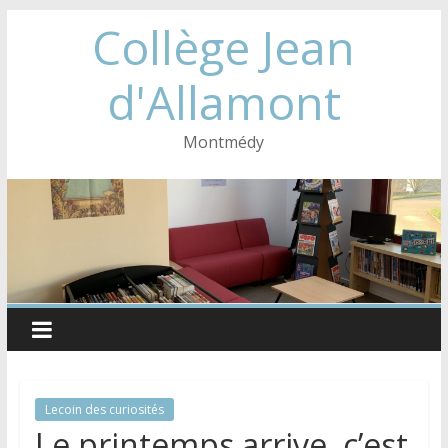
Collège Jean
d'Allamont
Montmédy
Lecoin des curiosités
Le printemps arrive, c’est