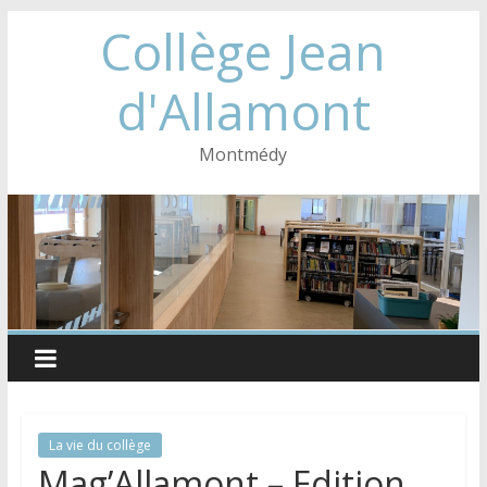
Collège Jean
d'Allamont
Montmédy
La vie du collège
Mag’Allamont – Edition