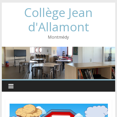
Collège Jean
d'Allamont
Montmédy