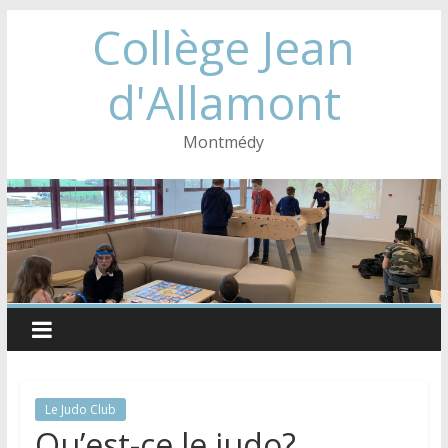
Collège Jean
d'Allamont
Montmédy
Le Judo Club
Qu’est-ce le judo?