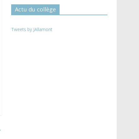
Actu du collège
Tweets by JAllamont
→