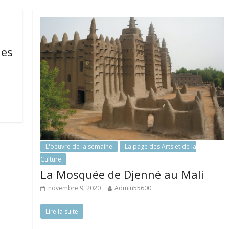
les
L'oeuvre de la semaine
La page des Arts et de la
Culture
La Mosquée de Djenné au Mali
novembre 9, 2020
Admin55600
Lire la suite