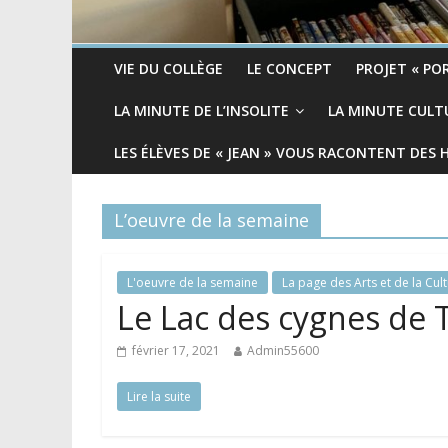
VIE DU COLLÈGE
LE CONCEPT
PROJET « POR
LA MINUTE DE L’INSOLITE
LA MINUTE CULT
LES ÉLÈVES DE « JEAN » VOUS RACONTENT DES 
L’oeuvre de la semaine
L'oeuvre de la semaine
La page des Arts et de la Cul
Le Lac des cygnes de 
février 17, 2021
Admin55600
Lire la suite