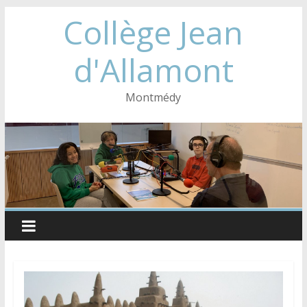
Collège Jean
d'Allamont
Montmédy